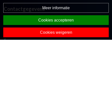
Meer informatie
Contactgegevens
Koekoekslaan 2a
Cookies accepteren
7475 CN Markelo
0547-363365
Cookies weigeren
directie.obsdezwaluw@opohvt.nl
Onze collega-scholen